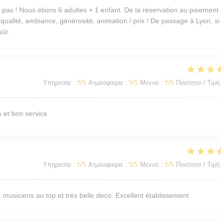
pas ! Nous étions 6 adultes + 1 enfant. De la réservation au paiement
qualité, ambiance, générosité, animation / prix ! De passage à Lyon, si 
sûr.
Υπηρεσία
:
5
/5
Ατμόσφαιρα
:
5
/5
Μενού
:
5
/5
Ποιότητα / Τιμή
s et bon service
Υπηρεσία
:
5
/5
Ατμόσφαιρα
:
5
/5
Μενού
:
5
/5
Ποιότητα / Τιμή
, musiciens au top et très belle deco. Excellent établissement