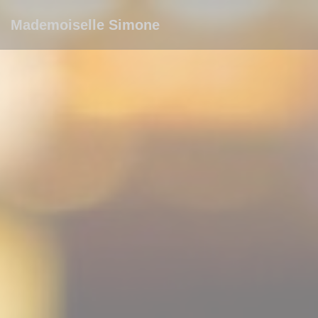
Πίνακας διαχείρισης "Μπισκότων" (Cookies)
Mademoiselle Simone