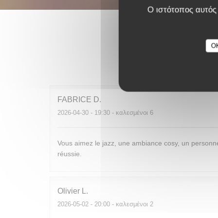
Ο ιστότοπος αυτός 
O
Οι βαθμο
FABRICE
D
2026-04-30
- 19:30 - καλεσμένοι 6
Vous aimez le jazz, une ambiance cosy, un personne
réussie.
Olivier
L
2026-05-02
- 20:00 - καλεσμένοι 2