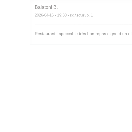
Balatoni
B
2026-04-16
- 19:30 - καλεσμένοι 1
Restaurant impeccable très bon repas digne d un eto
Sylvie
M
2026-04-16
- 19:30 - καλεσμένοι 3
Nous avons passé une agréable soirée dans un bel un
par Mlle Chloé 😋
nadine
M
2026-04-16
- 20:00 - καλεσμένοι 2