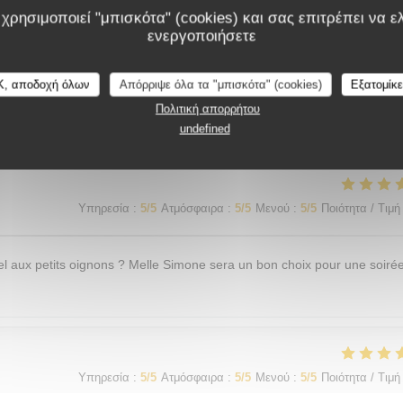
χρησιμοποιεί "μπισκότα" (cookies) και σας επιτρέπει να ελ
ενεργοποιήσετε
K, αποδοχή όλων
Απόρριψε όλα τα "μπισκότα" (cookies)
Εξατομίκ
λογίες πελατών μας
Πολιτική απορρήτου
undefined
Υπηρεσία
:
5
/5
Ατμόσφαιρα
:
5
/5
Μενού
:
5
/5
Ποιότητα / Τιμή
l aux petits oignons ? Melle Simone sera un bon choix pour une soiré
Υπηρεσία
:
5
/5
Ατμόσφαιρα
:
5
/5
Μενού
:
5
/5
Ποιότητα / Τιμή