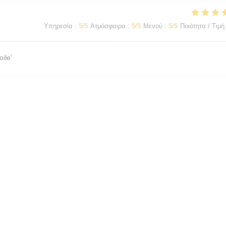
Υπηρεσία
:
5
/5
Ατμόσφαιρα
:
5
/5
Μενού
:
5
/5
Ποιότητα / Τιμή
ile'
Υπηρεσία
:
5
/5
Ατμόσφαιρα
:
5
/5
Μενού
:
5
/5
Ποιότητα / Τιμή
ivers avec un très bon pianiste, un dîner raffiné et des cocktails créé
Υπηρεσία
:
5
/5
Ατμόσφαιρα
:
5
/5
Μενού
:
5
/5
Ποιότητα / Τιμή