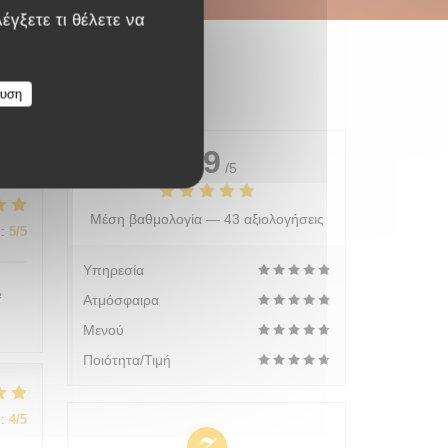
έγξετε τι θέλετε να
ευση
4.9
/5
Μέση βαθμολογία —
43 αξιολογήσεις
:
5
/5
Υπηρεσία
e
Ατμόσφαιρα
Μενού
Ποιότητα/Τιμή
:
4
/5