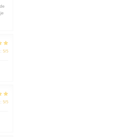
 de
je
:
5
/5
:
5
/5