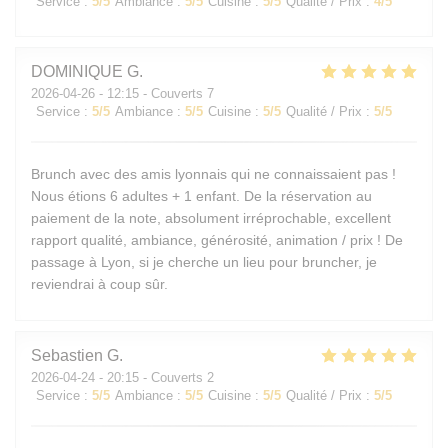
Service
:
5
/5
Ambiance
:
5
/5
Cuisine
:
5
/5
Qualité / Prix
:
4
/5
DOMINIQUE
G
2026-04-26
- 12:15 - Couverts 7
Service
:
5
/5
Ambiance
:
5
/5
Cuisine
:
5
/5
Qualité / Prix
:
5
/5
Brunch avec des amis lyonnais qui ne connaissaient pas !
Nous étions 6 adultes + 1 enfant. De la réservation au
paiement de la note, absolument irréprochable, excellent
rapport qualité, ambiance, générosité, animation / prix ! De
passage à Lyon, si je cherche un lieu pour bruncher, je
reviendrai à coup sûr.
Sebastien
G
2026-04-24
- 20:15 - Couverts 2
Service
:
5
/5
Ambiance
:
5
/5
Cuisine
:
5
/5
Qualité / Prix
:
5
/5