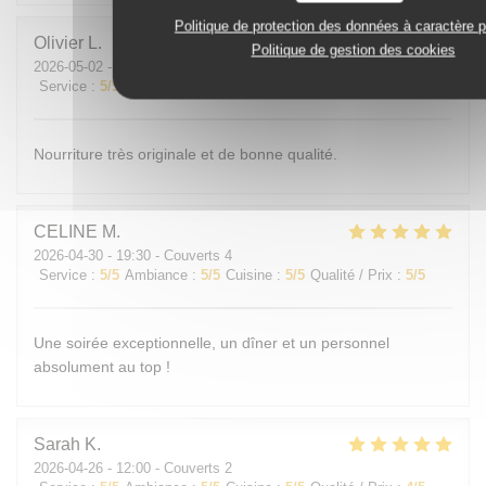
Politique de protection des données à caractère 
Olivier
L
Politique de gestion des cookies
2026-05-02
- 20:00 - Couverts 2
Service
:
5
/5
Ambiance
:
5
/5
Cuisine
:
5
/5
Qualité / Prix
:
4
/5
Nourriture très originale et de bonne qualité.
CELINE
M
2026-04-30
- 19:30 - Couverts 4
Service
:
5
/5
Ambiance
:
5
/5
Cuisine
:
5
/5
Qualité / Prix
:
5
/5
Une soirée exceptionnelle, un dîner et un personnel
absolument au top !
Sarah
K
2026-04-26
- 12:00 - Couverts 2