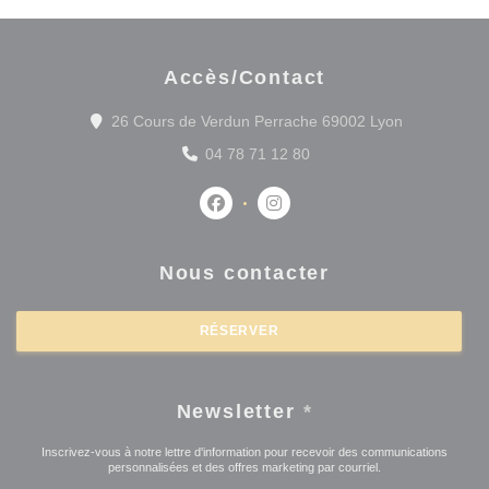
Accès/Contact
((ouvre une 
26 Cours de Verdun Perrache 69002 Lyon
04 78 71 12 80
Facebook ((ouvre une nouvelle fenê
Instagram ((ouvre une nouvel
Nous contacter
RÉSERVER
Newsletter
*
Inscrivez-vous à notre lettre d'information pour recevoir des communications
personnalisées et des offres marketing par courriel.