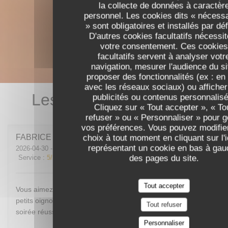
la collecte de données à caractèr
personnel. Les cookies dits « nécess
» sont obligatoires et installés par déf
D'autres cookies facultatifs nécessit
votre consentement. Ces cookies
facultatifs servent à analyser votr
navigation, mesurer l'audience du si
proposer des fonctionnalités (ex : en 
avec les réseaux sociaux) ou afficher
Les avis de nos clients
publicités ou contenus personnalisé
Cliquez sur « Tout accepter », « To
refuser » ou « Personnaliser » pour g
vos préférences. Vous pouvez modifie
choix à tout moment en cliquant sur l'
FABRICE
D
représentant un cookie en bas à gau
2026-04-30
- 19:30 - Couverts 6
des pages du site.
Service
:
5
/5
Ambiance
:
5
/5
Cuisine
:
5
/5
Qualité / Prix
:
5
/5
Tout accepter
Vous aimez le jazz, une ambiance cosy, un personnel aux
petits oignons ? Melle Simone sera un bon choix pour une
Tout refuser
soirée réussie.
Personnaliser