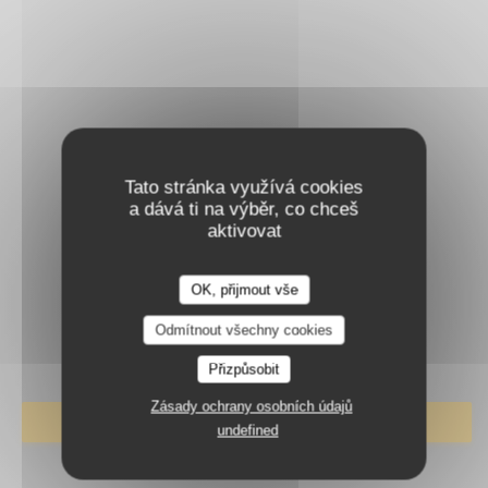
Tato stránka využívá cookies
a dává ti na výběr, co chceš
aktivovat
MADEMOISELLE
SIMONE
OK, přijmout vše
MADEMOISELLE SIMONE
Odmítnout všechny cookies
BAR RESTAURANT
|
LYON
Přizpůsobit
Zásady ochrany osobních údajů
REZERVOVAT STŮL
undefined